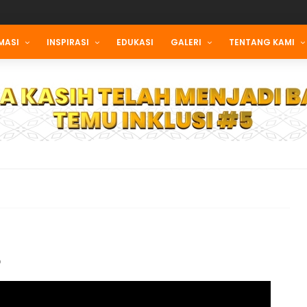
MASI
INSPIRASI
EDUKASI
GALERI
TENTANG KAMI
D