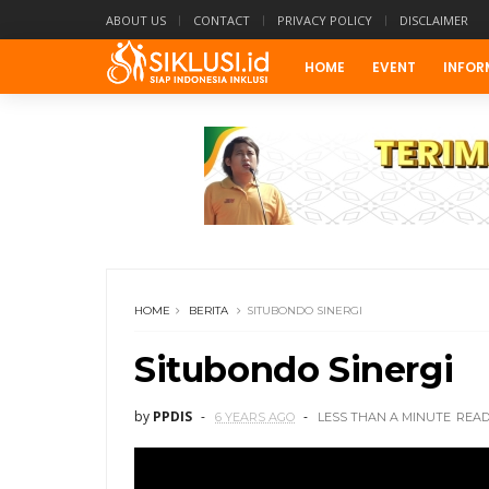
ABOUT US
CONTACT
PRIVACY POLICY
DISCLAIMER
HOME
EVENT
INFOR
HOME
BERITA
SITUBONDO SINERGI
Situbondo Sinergi
by
PPDIS
6 YEARS AGO
LESS THAN A MINUTE
REA