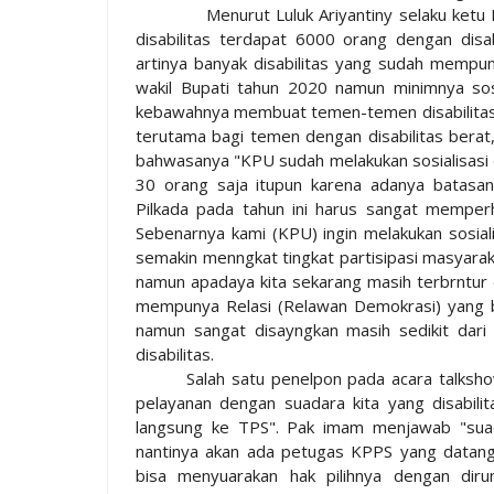
Menurut Luluk Ariyantiny selaku ket
disabilitas terdapat 6000 orang dengan dis
artinya banyak disabilitas yang sudah mempun
wakil Bupati tahun 2020 namun minimnya sosi
kebawahnya membuat temen-temen disabilitas su
terutama bagi temen dengan disabilitas berat, 
bahwasanya "KPU sudah melakukan sosialisasi
30 orang saja itupun karena adanya batasa
Pilkada pada tahun ini harus sangat memperh
Sebenarnya kami (KPU) ingin melakukan sosia
semakin menngkat tingkat partisipasi masyar
namun apadaya kita sekarang masih terbrntu
mempunya Relasi (Relawan Demokrasi) yang be
namun sangat disayngkan masih sedikit dar
disabilitas.
Salah satu penelpon pada acara talks
pelayanan dengan suadara kita yang disabilit
langsung ke TPS". Pak imam menjawab "suada
nantinya akan ada petugas KPPS yang datang k
bisa menyuarakan hak pilihnya dengan di