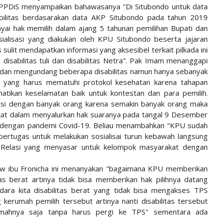
u PPDiS menyampaikan bahawasanya "Di Situbondo untuk data
abilitas berdasarakan data AKP Situbondo pada tahun 2019
yai hak memilih dalam ajang 5 tahunan pemilihan Bupati dan
alisasi yang diakukan oleh KPU Situbondo beserta jajaran
lit mendapatkan informasi yang aksesibel terkait pilkada ini
disabilitas tuli dan disabilitas Netra". Pak Imam menanggapi
 dan mengundang beberapa disabilitas namun hanya sebanyak
n yang harus mematuhi protokol kesehatan karena tahapan
atikan keselamatan baik untuk kontestan dan para pemilih.
lisi dengan banyak orang karena semakin banyak orang maka
akat dalam menyalurkan hak suaranya pada tangal 9 Desember
r dengan pandemi Covid-19. Beliau menambahkan "KPU sudah
rtugas untuk melakukan sosialisai turun kebawah langsung
i Relasi yang menyasar untuk kelompok masyarakat dengan
how ibu Fronicha ini menanyakan "bagaimana KPU memberikan
as berat artinya tidak bisa memberikan hak pilihnya datang
ra kita disabilitas berat yang tidak bisa mengakses TPS
erumah pemilih tersebut artinya nanti disabilitas tersebut
rumahnya saja tanpa harus pergi ke TPS" sementara ada