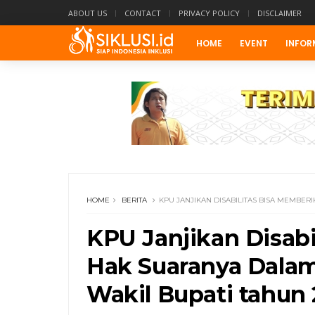
ABOUT US
CONTACT
PRIVACY POLICY
DISCLAIMER
HOME
EVENT
INFOR
HOME
BERITA
KPU JANJIKAN DISABILITAS BISA MEMBER
KPU Janjikan Disab
Hak Suaranya Dalam
Wakil Bupati tahun