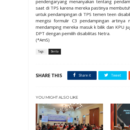
pendengaryang menanyakan tentang pendampin
saat di TPS karena mereka pastinya membutuh
untuk pendampingan di TPS temen teen disabil
mengisi formulir C3 pendampingan artinya
mendamping mereka masuk k bilik dan KPU jug
DPT dengan pemilih disabilitas Netra.
(*AmS)
Tags :
Berita
SHARE THIS
Share it
Tweet
YOU MIGHT ALSO LIKE