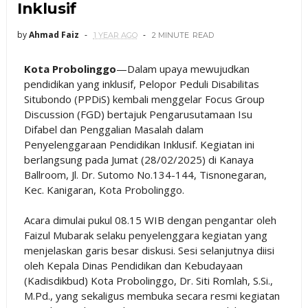
Inklusif
by
Ahmad Faiz
1 YEAR AGO
2 MINUTE
READ
Kota Probolinggo
—Dalam upaya mewujudkan
pendidikan yang inklusif, Pelopor Peduli Disabilitas
Situbondo (PPDiS) kembali menggelar Focus Group
Discussion (FGD) bertajuk Pengarusutamaan Isu
Difabel dan Penggalian Masalah dalam
Penyelenggaraan Pendidikan Inklusif. Kegiatan ini
berlangsung pada Jumat (28/02/2025) di Kanaya
Ballroom, Jl. Dr. Sutomo No.134-144, Tisnonegaran,
Kec. Kanigaran, Kota Probolinggo.
Acara dimulai pukul 08.15 WIB dengan pengantar oleh
Faizul Mubarak selaku penyelenggara kegiatan yang
menjelaskan garis besar diskusi. Sesi selanjutnya diisi
oleh Kepala Dinas Pendidikan dan Kebudayaan
(Kadisdikbud) Kota Probolinggo, Dr. Siti Romlah, S.Si.,
M.Pd., yang sekaligus membuka secara resmi kegiatan