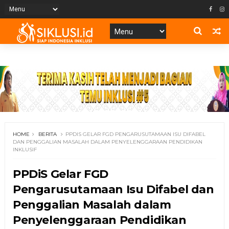
HOME
BERITA
PPDIS GELAR FGD PENGARUSUTAMAAN ISU DIFABEL
DAN PENGGALIAN MASALAH DALAM PENYELENGGARAAN PENDIDIKAN
INKLUSIF
PPDiS Gelar FGD
Pengarusutamaan Isu Difabel dan
Penggalian Masalah dalam
Penyelenggaraan Pendidikan